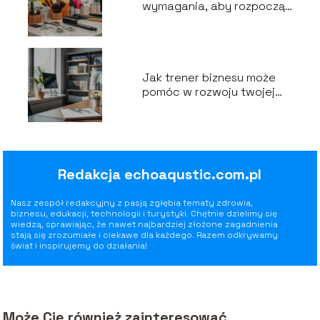
wymagania, aby rozpocząć
karierę?
Jak trener biznesu może
pomóc w rozwoju twojej
kariery?
Redakcja echoaqustic.com.pl
Nasz zespół redakcyjny z pasją zgłębia tematy zdrowia,
biznesu, edukacji, technologii i turystyki. Chętnie dzielimy się
wiedzą, sprawiając, że nawet najbardziej złożone zagadnienia
stają się zrozumiałe i ciekawe dla każdego. Razem odkrywamy
świat i inspirujemy do działania!
Może Cię również zainteresować