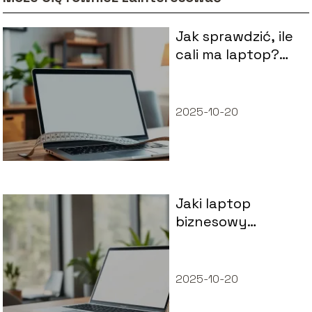
Jak sprawdzić, ile
cali ma laptop?
Proste metody i
porady
2025-10-20
Jaki laptop
biznesowy
wybrać?
Przewodnik dla
profesjonalistów
2025-10-20