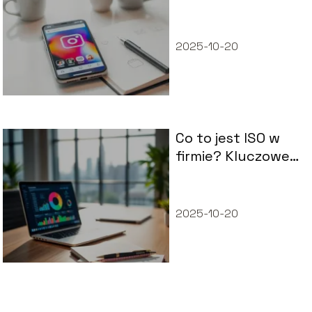
Instagramie w 5
prostych
krokach?
2025-10-20
Co to jest ISO w
firmie? Kluczowe
informacje dla
przedsiębiorców
2025-10-20