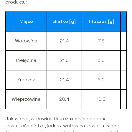
produktu:
Mięso
Białko [g]
Tłuszcz [g]
Wa
Wołowina
21,4
7,5
Cielęcina
21,0
6,0
Kurczak
21,4
6,0
Wieprzowina
20,4
10,0
Jak widać, wołowina i kurczak mają podobną
zawartość białka, jednak wołowina zawiera więcej