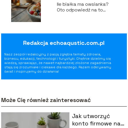
Ile białka ma owsianka?
Oto odpowiedź na to
pytanie!
Redakcja echoaqustic.com.pl
Nasz zespół redakcyjny z pasją zgłębia tematy zdrowia,
biznesu, edukacji, technologii i turystyki. Chętnie dzielimy się
wiedzą, sprawiając, że nawet najbardziej złożone zagadnienia
stają się zrozumiałe i ciekawe dla każdego. Razem odkrywamy
świat i inspirujemy do działania!
Może Cię również zainteresować
Jak utworzyć
konto firmowe na