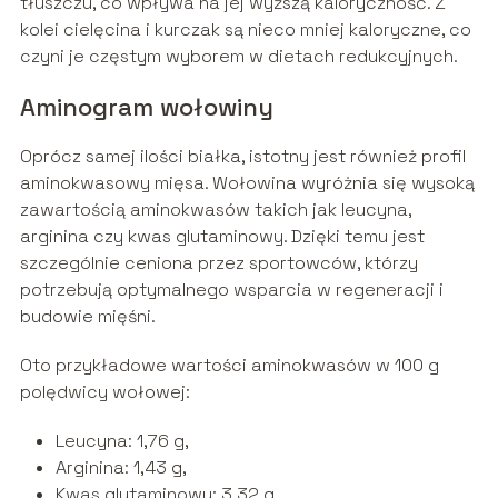
tłuszczu, co wpływa na jej wyższą kaloryczność. Z
kolei cielęcina i kurczak są nieco mniej kaloryczne, co
czyni je częstym wyborem w dietach redukcyjnych.
Aminogram wołowiny
Oprócz samej ilości białka, istotny jest również profil
aminokwasowy mięsa. Wołowina wyróżnia się wysoką
zawartością aminokwasów takich jak leucyna,
arginina czy kwas glutaminowy. Dzięki temu jest
szczególnie ceniona przez sportowców, którzy
potrzebują optymalnego wsparcia w regeneracji i
budowie mięśni.
Oto przykładowe wartości aminokwasów w 100 g
polędwicy wołowej:
Leucyna: 1,76 g,
Arginina: 1,43 g,
Kwas glutaminowy: 3,32 g,