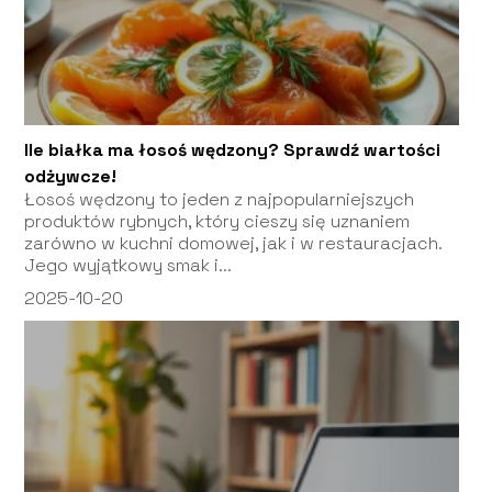
Ile białka ma łosoś wędzony? Sprawdź wartości
odżywcze!
Łosoś wędzony to jeden z najpopularniejszych
produktów rybnych, który cieszy się uznaniem
zarówno w kuchni domowej, jak i w restauracjach.
Jego wyjątkowy smak i...
2025-10-20