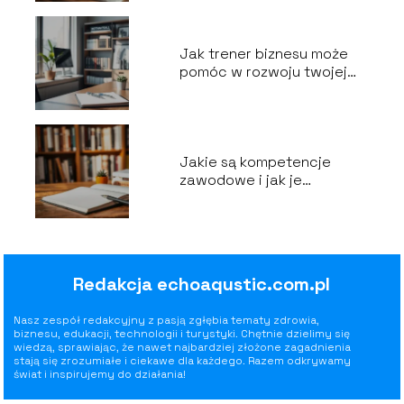
Jak trener biznesu może
pomóc w rozwoju twojej
kariery?
Jakie są kompetencje
zawodowe i jak je
rozwijać?
Redakcja echoaqustic.com.pl
Nasz zespół redakcyjny z pasją zgłębia tematy zdrowia,
biznesu, edukacji, technologii i turystyki. Chętnie dzielimy się
wiedzą, sprawiając, że nawet najbardziej złożone zagadnienia
stają się zrozumiałe i ciekawe dla każdego. Razem odkrywamy
świat i inspirujemy do działania!