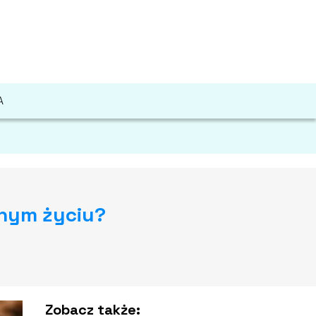
A
nnym życiu?
Zobacz także: