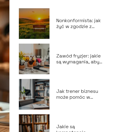
Nonkonformista: jak
żyć w zgodzie z
własnymi
przekonaniami?
Zawód fryzjer: jakie
są wymagania, aby
rozpocząć karierę?
Jak trener biznesu
może pomóc w
rozwoju twojej
kariery?
Jakie są