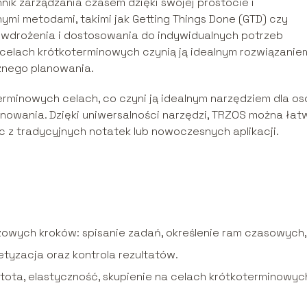
nik zarządzania czasem dzięki swojej prostocie i
ymi metodami, takimi jak Getting Things Done (GTD) czy
 wdrożenia i dostosowania do indywidualnych potrzeb
a celach krótkoterminowych czynią ją idealnym rozwiązanie
cznego planowania.
erminowych celach, co czyni ją idealnym narzędziem dla os
anowania. Dzięki uniwersalności narzędzi, TRZOS można łat
 z tradycyjnych notatek lub nowoczesnych aplikacji.
zowych kroków: spisanie zadań, określenie ram czasowych,
tyzacja oraz kontrola rezultatów.
tota, elastyczność, skupienie na celach krótkoterminowyc