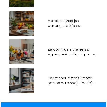
przekonaniami?
Metoda trzos: jak
wykorzystać ją w
codziennym życiu?
Zawód fryzjer: jakie są
wymagania, aby rozpocząć
karierę?
Jak trener biznesu może
pomóc w rozwoju twojej
kariery?