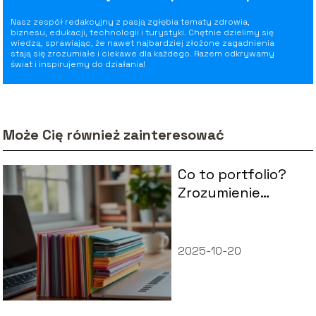
Nasz zespół redakcyjny z pasją zgłębia tematy zdrowia,
biznesu, edukacji, technologii i turystyki. Chętnie dzielimy się
wiedzą, sprawiając, że nawet najbardziej złożone zagadnienia
stają się zrozumiałe i ciekawe dla każdego. Razem odkrywamy
świat i inspirujemy do działania!
Może Cię również zainteresować
Co to portfolio?
Zrozumienie
kluczowych pojęć
i znaczenia
2025-10-20