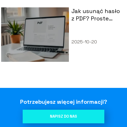
Jak usunąć hasło
z PDF? Proste
sposoby na
rozwiązanie
problemu
2025-10-20
Potrzebujesz więcej informacji?
NAPISZ DO NAS