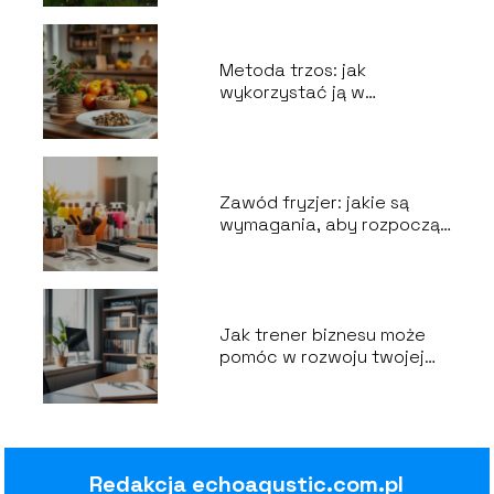
Metoda trzos: jak
wykorzystać ją w
codziennym życiu?
Zawód fryzjer: jakie są
wymagania, aby rozpocząć
karierę?
Jak trener biznesu może
pomóc w rozwoju twojej
kariery?
Redakcja echoaqustic.com.pl