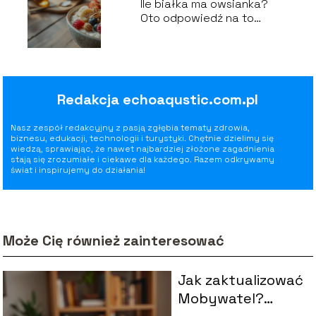
Ile białka ma owsianka?
Oto odpowiedź na to
pytanie!
Redakcja echoaqustic.com.pl
Nasz zespół redakcyjny z pasją zgłębia tematy zdrowia,
biznesu, edukacji, technologii i turystyki. Chętnie dzielimy się
wiedzą, sprawiając, że nawet najbardziej złożone zagadnienia
stają się zrozumiałe i ciekawe dla każdego. Razem odkrywamy
świat i inspirujemy do działania!
Może Cię również zainteresować
Jak zaktualizować
Mobywatel?