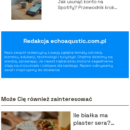
Jak usunąć konto na
Spotify? Przewodnik krok
po kroku
Redakcja echoaqustic.com.pl
Nasz zespół redakcyjny z pasją zgłębia tematy zdrowia,
biznesu, edukacji, technologii i turystyki. Chętnie dzielimy się
wiedzą, sprawiając, że nawet najbardziej złożone zagadnienia
stają się zrozumiałe i ciekawe dla każdego. Razem odkrywamy
świat i inspirujemy do działania!
Może Cię również zainteresować
Ile białka ma
plaster sera?