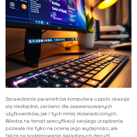
Sprawdzenie parametrów komputera często okazuje
się niezbędne, zarówno dla zaawansowanych
użytkowników, jak i tych mniej doświadczonych.
Wiedza na temat specyfikacji swojego urządzenia
pozwala nie tylko na ocenę jego wydajności, ale
także na podejmowanie świadomych decyzji