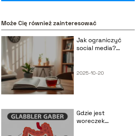
Może Cię również zainteresować
Jak ograniczyć
social media?
Sprawdzone
sposoby na
zdrowie
2025-10-20
psychiczne
Gdzie jest
woreczek
żółciowy?