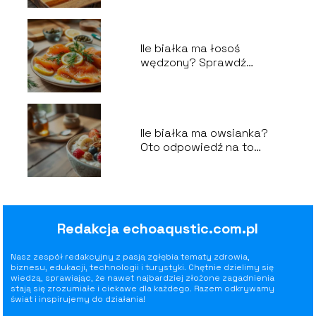
Ile białka ma łosoś
wędzony? Sprawdź
wartości odżywcze!
Ile białka ma owsianka?
Oto odpowiedź na to
pytanie!
Redakcja echoaqustic.com.pl
Nasz zespół redakcyjny z pasją zgłębia tematy zdrowia,
biznesu, edukacji, technologii i turystyki. Chętnie dzielimy się
wiedzą, sprawiając, że nawet najbardziej złożone zagadnienia
stają się zrozumiałe i ciekawe dla każdego. Razem odkrywamy
świat i inspirujemy do działania!