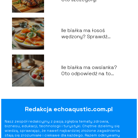
Ile białka ma łosoś
wędzony? Sprawdź
wartości odżywcze!
Ile białka ma owsianka?
Oto odpowiedź na to
pytanie!
Redakcja echoaqustic.com.pl
Nasz zespół redakcyjny z pasją zgłębia tematy zdrowia,
biznesu, edukacji, technologii i turystyki. Chętnie dzielimy się
wiedzą, sprawiając, że nawet najbardziej złożone zagadnienia
stają się zrozumiałe i ciekawe dla każdego. Razem odkrywamy